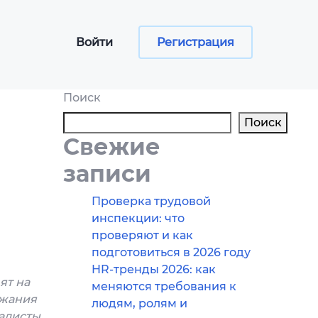
Войти
Регистрация
Поиск
Поиск
Свежие
сы
записи
ументов
Проверка трудовой
инспекции: что
программа
проверяют и как
aper
подготовиться в 2026 году
HR-тренды 2026: как
ят на
меняются требования к
ржания
людям, ролям и
иалисты