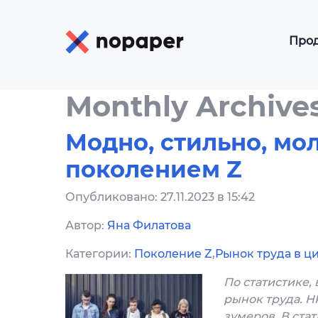
Про
КЭ
Monthly Archive
КЭ
Р
Модно, стильно, мол
ЭД
поколением Z
ЭД
(N
Опубликовано: 27.11.2023 в 15:42
ЭД
Автор:
Яна Филатова
Категории:
Поколение Z
,
Рынок труда в ц
ЭД
По статистике, 
ЭД
рынок труда. 
зумеров. В ста