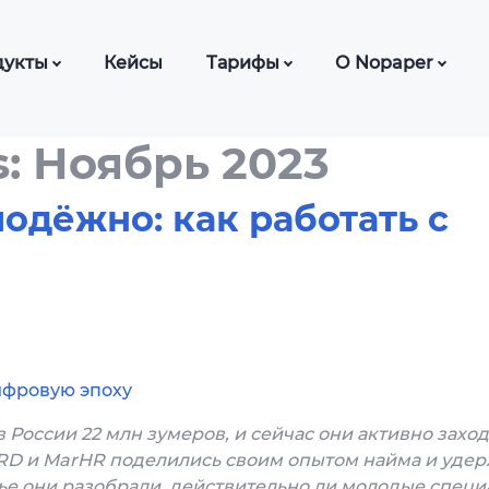
дукты
Кейсы
Тарифы
О Nopaper
ДО с сотрудниками
Тарифы ЭДО
База знаний
s: Ноябрь 2023
ДО для нерезидентов
Тарифы КЭДО
Блог
Ф
СМИ о нас
одёжно: как работать с
О с контрагентами
Частые вопро
О для банков
Шаблоны док
opaper Office)
Партнерская 
О с самозанятыми
Отзывы о Nop
ифровую эпоху
О для лизинга
в России 22 млн зумеров, и сейчас они активно заход
О для автоцентров
HRD и MarHR поделились своим опытом найма и уде
тье они разобрали, действительно ли молодые спец