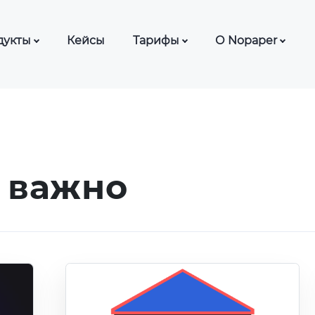
дукты
Кейсы
Тарифы
О Nopaper
ЭДО с сотрудниками
Тарифы ЭДО
База знаний
ЭДО для нерезидентов
Тарифы КЭДО
Блог
Ф
СМИ о нас
ДО с контрагентами
Частые вопро
 важно
ДО для банков (Nopaper
Шаблоны док
fice)
Партнерская 
ДО с самозанятыми
Отзывы о Nop
ДО для лизинга
ДО для автоцентров