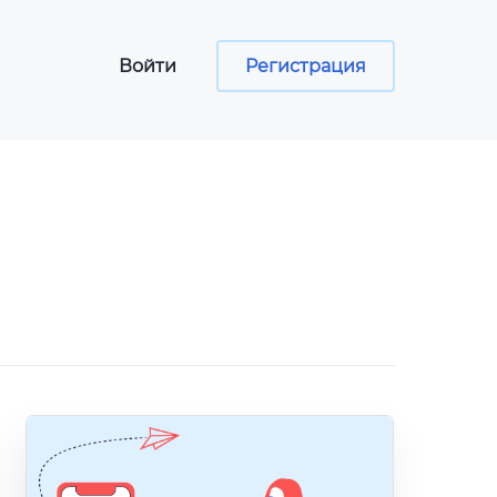
Войти
Регистрация
сы
ументов
программа
aper