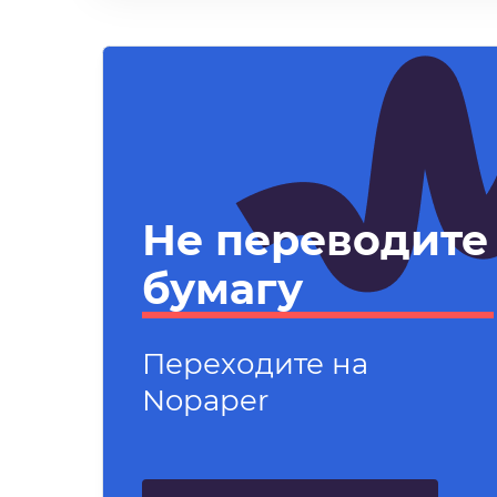
Не переводите
бумагу
Переходите на
Nopaper