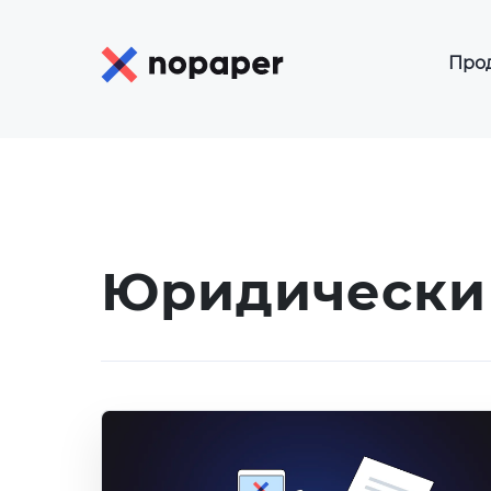
Про
К
К
Р
Э
Юридически
Э
Of
Э
Э
Э