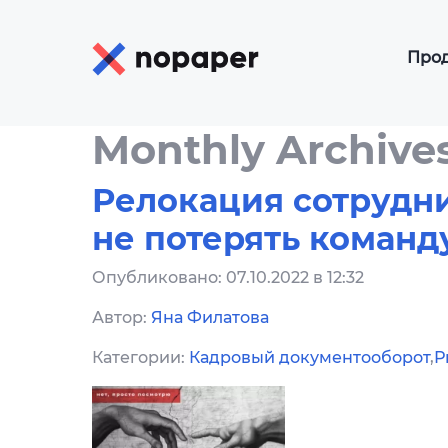
Про
КЭ
Monthly Archive
КЭ
Р
Релокация сотрудник
ЭД
не потерять команд
ЭД
(N
Опубликовано: 07.10.2022 в 12:32
ЭД
Автор:
Яна Филатова
Категории:
Кадровый документооборот
,
Р
ЭД
ЭД