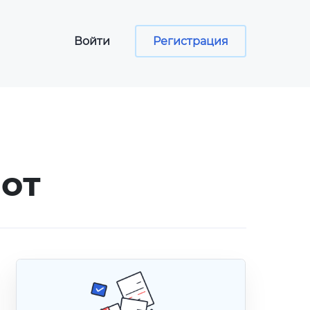
Войти
Регистрация
сы
от
ументов
программа
aper