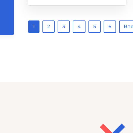
1
2
3
4
5
6
Вп