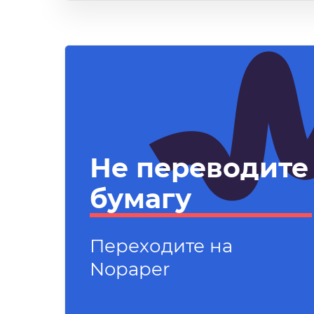
Не переводите
бумагу
Переходите на
Nopaper