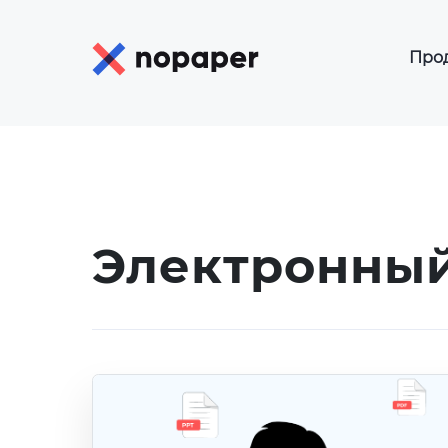
Про
К
К
Р
Э
Электронный
Э
Of
Э
Э
Э