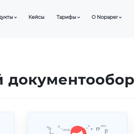
дукты
Кейсы
Тарифы
О Nopaper
ЭДО с сотрудниками
Тарифы ЭДО
База знаний
ЭДО для нерезидентов
Тарифы КЭДО
Блог
Ф
СМИ о нас
ДО с контрагентами
Частые вопро
 документообор
ДО для банков (Nopaper
Шаблоны док
fice)
Партнерская 
ДО с самозанятыми
Отзывы о Nop
ДО для лизинга
ДО для автоцентров