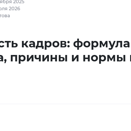
тября 2025
юля 2026
това
сть кадров: формула
а, причины и нормы 