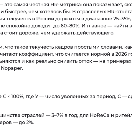
— это самая честная HR-метрика: она показывает, с
и быстрее, чем хотелось бы. В отраслевых HR-отчёта
я текучесть в России держится в диапазоне 25–35%,
е спокойно доходит до 60–80%. И главное — найти 
а стоит дороже, чем удержать действующего.
м, что такое текучесть кадров простыми словами, как
итают коэффициент, что считается нормой в 2026 г
няются и как реально снизить отток — на примерах
 Nopaper.
 ÷ С × 100%, где У — число уволенных за период, С —
инства отраслей — 3–7% в год; для HoReCa и ритейл
еров — до 2%.