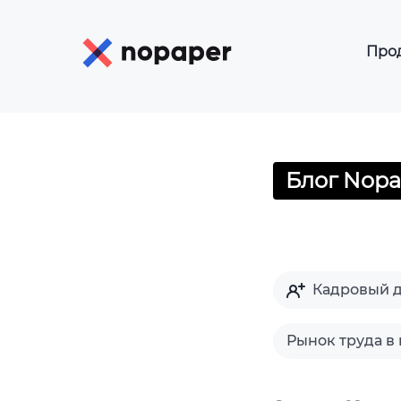
Про
К
К
Р
Блог Nopa
Э
Э
Of
Э
Кадровый 
Э
Рынок труда в
Э