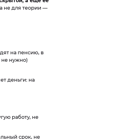
скрытой, а ещё её
а не для теории —
дят на пенсию, в
 не нужно)
ет деньги: на
гую работу, не
льный срок, не