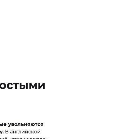
ростыми
рые увольняются
у.
В английской