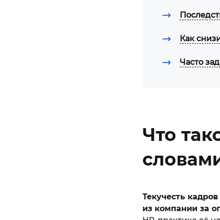
Последст
Как сниз
Часто за
Что так
словам
Текучесть кадров
из компании за о