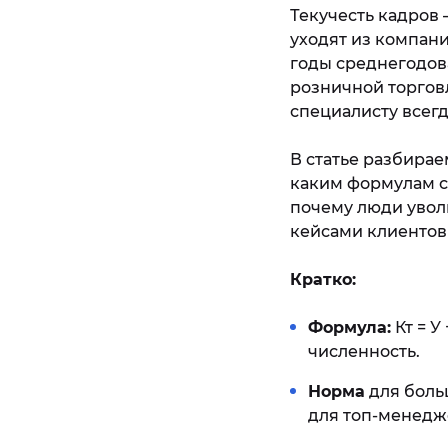
Текучесть кадров 
уходят из компани
годы среднегодова
розничной торговл
специалисту всегд
В статье разбирае
каким формулам сч
почему люди уволь
кейсами клиентов
Кратко:
Формула:
Кт = У
численность.
Норма
для больш
для топ-менедж