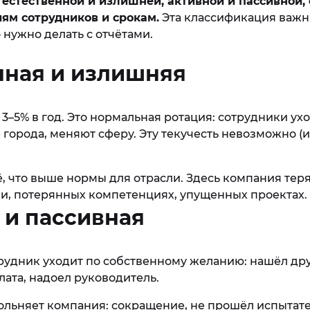
 естественной и излишней, активной и пассивной, 
иям сотрудников и срокам.
Эта классификация важн
о нужно делать с отчётами.
нная и излишняя
3–5% в год. Это нормальная ротация: сотрудники ухо
е города, меняют сферу. Эту текучесть невозможно (и
, что выше нормы для отрасли. Здесь компания теря
ии, потерянных компетенциях, упущенных проектах.
 и пассивная
рудник уходит по собственному желанию: нашёл дру
лата, надоел руководитель.
ольняет компания: сокращение, не прошёл испытате