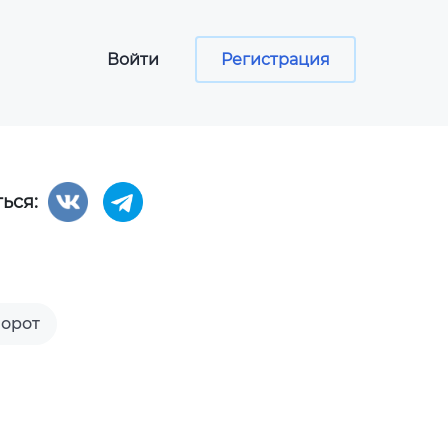
Войти
Регистрация
ься:
сы
ументов
программа
орот
aper