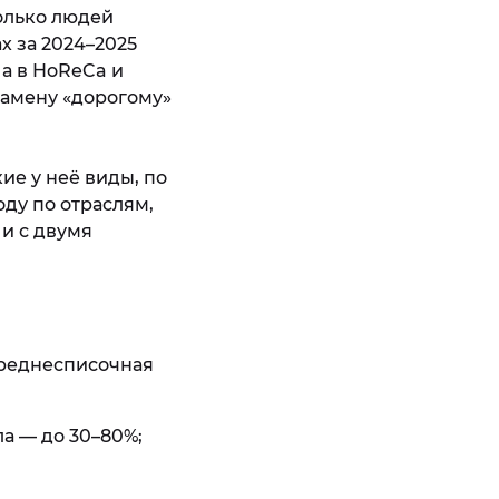
колько людей
х за 2024–2025
 а в HoReCa и
замену «дорогому»
ие у неё виды, по
оду по отраслям,
 и с двумя
 среднесписочная
а — до 30–80%;