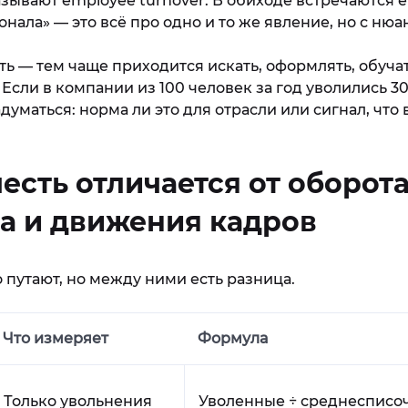
зывают employee turnover. В обиходе встречаются е
нала» — это всё про одно и то же явление, но с нюа
ь — тем чаще приходится искать, оформлять, обучат
Если в компании из 100 человек за год уволились 30
думаться: норма ли это для отрасли или сигнал, что 
есть отличается от оборот
а и движения кадров
 путают, но между ними есть разница.
Что измеряет
Формула
Только увольнения
Уволенные ÷ среднесписоч