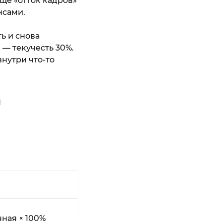
щё «отток кадров»
нсами.
ь и снова
 — текучесть 30%.
внутри что-то
а
ная × 100%