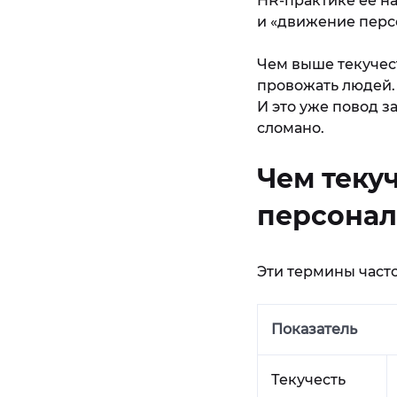
HR-практике её на
и «движение персо
Чем выше текучест
провожать людей. 
И это уже повод за
сломано.
Чем текуч
персонал
Эти термины часто
Показатель
Текучесть