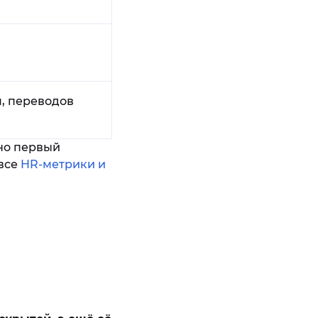
, переводов
нно первый
 все
HR-метрики и