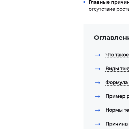
Главные причи
отсутствие рост
Оглавлен
Что тако
Виды тек
Формула 
Пример ра
Нормы те
Причины 