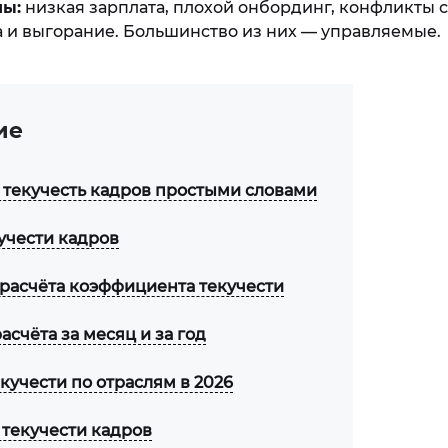
ны:
низкая зарплата, плохой онбординг, конфликты 
а и выгорание. Большинство из них — управляемые.
ие
е текучесть кадров простыми словами
учести кадров
расчёта коэффициента текучести
счёта за месяц и за год
кучести по отраслям в 2026
текучести кадров