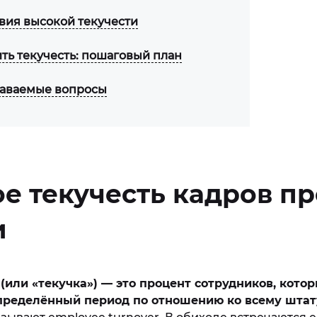
вия высокой текучести
ить текучесть: пошаговый план
даваемые вопросы
ое текучесть кадров п
и
 (или «текучка») — это процент сотрудников, кото
пределённый период по отношению ко всему штат