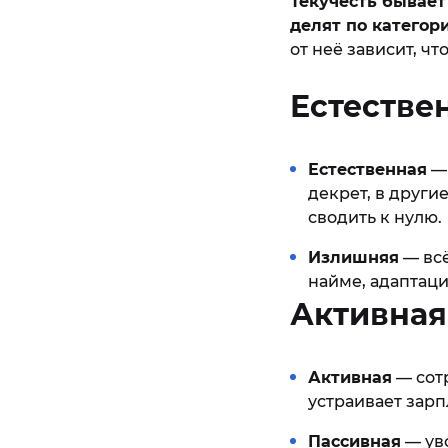
Текучесть бывает
делят по категор
от неё зависит, чт
Естестве
Естественная
— 
декрет, в други
сводить к нулю.
Излишняя
— всё
найме, адаптац
Активная
Активная
— сот
устраивает зарп
Пассивная
— ув