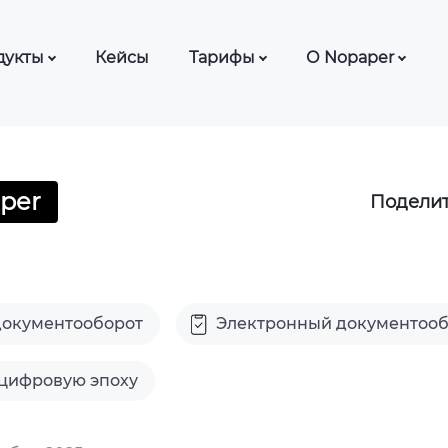
дукты
Кейсы
Тарифы
О Nopaper
ЭДО с сотрудниками
Тарифы ЭДО
База знаний
ЭДО для нерезидентов
Тарифы КЭДО
Блог
Ф
СМИ о нас
per
Поделит
ДО с контрагентами
Частые вопро
ДО для банков (Nopaper
Шаблоны док
fice)
Партнерская 
ДО с самозанятыми
документооборот
Электронный документооб
Отзывы о Nop
ДО для лизинга
 цифровую эпоху
ДО для автоцентров