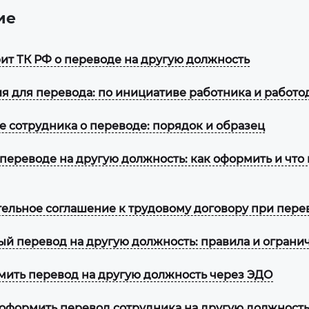
ие
рит ТК РФ о переводе на другую должность
я для перевода: по инициативе работника и работо
е сотрудника о переводе: порядок и образец
переводе на другую должность: как оформить и что 
ельное соглашение к трудовому договору при пере
й перевод на другую должность: правила и ограни
мить перевод на другую должность через ЭДО
к оформить перевод сотрудника на другую должност