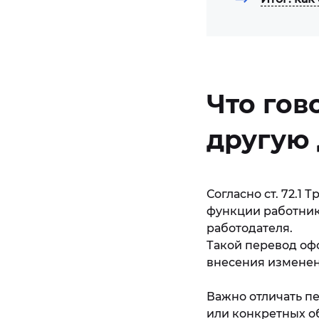
Что гов
другую
Согласно ст. 72.1
функции работник
работодателя.
Такой перевод офо
внесения изменен
Важно отличать п
или конкретных о