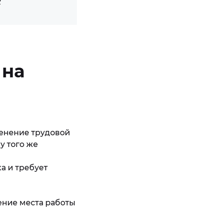
 на
менение трудовой
у того же
а и требует
ение места работы