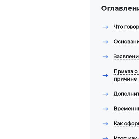
Оглавлен
Что гово
Основани
Заявлени
Приказ о 
причине
Дополнит
Временны
Как офор
Итог: ка