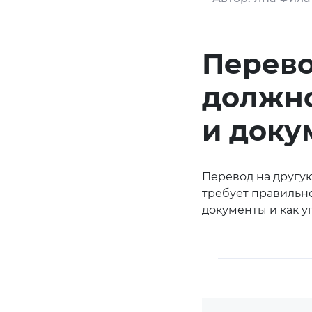
Перево
должно
и доку
Перевод на другу
требует правильно
документы и как 