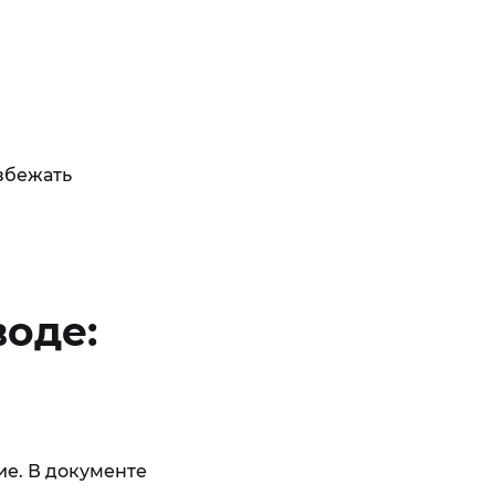
збежать
воде:
ие. В документе