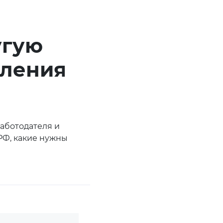
угую
мления
аботодателя и
 РФ, какие нужны