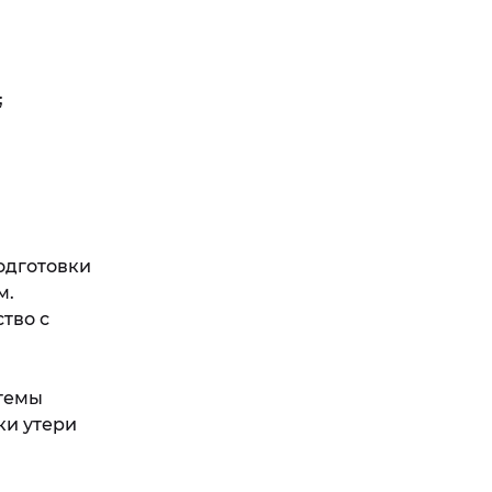
;
одготовки
м.
тво с
стемы
ки утери