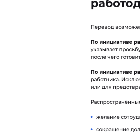
работо
Перевод возможен
По инициативе р
указывает просьбу
после чего готови
По инициативе р
работника. Исклю
или для предотвра
Распространённые
желание сотруд
сокращение дол