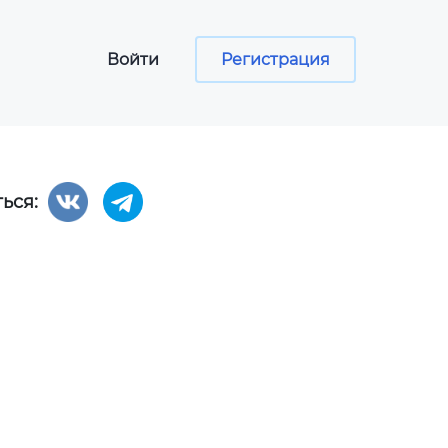
Войти
Регистрация
ься:
сы
ументов
программа
aper