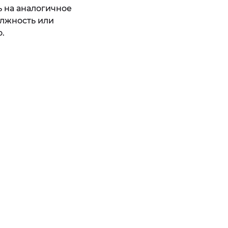
ь на аналогичное
олжность или
.