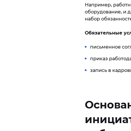
Например, работни
оборудование, и д
набор обязанност
Обязательные усл
письменное сог
приказ работода
запись в кадров
Основан
инициат