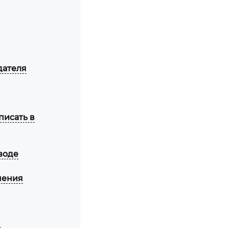
дателя
писать в
воде
чения
ь