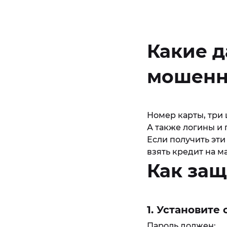
Какие д
мошенн
Номер карты, три 
А также логины и 
Если получить эти
взять кредит на м
Как защ
1. Установит
Пароль должен:​