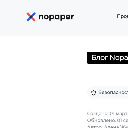
Про
К
К
Р
Блог Nopa
Э
Э
Of
Э
Безопаснос
Э
Создано: 01 март
Э
Обновлено: 01 с
Автор: Алена Жу