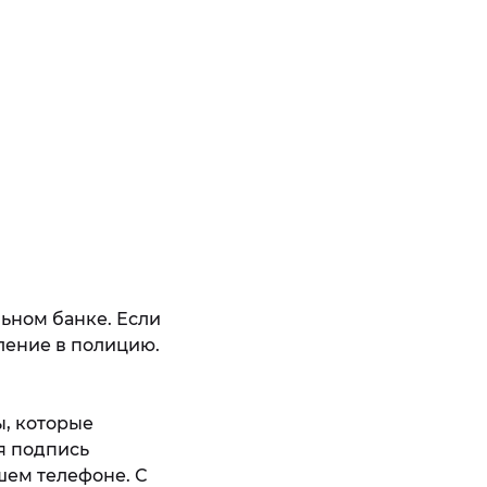
ьном банке. Если
ление в полицию.
ы, которые
я подпись
шем телефоне. С