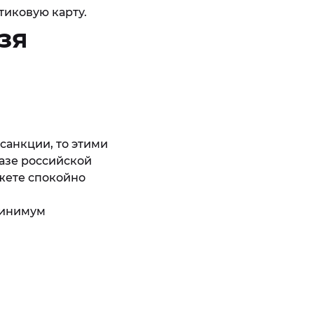
тиковую карту.
зя
 санкции, то этими
базе российской
жете спокойно
 минимум
е