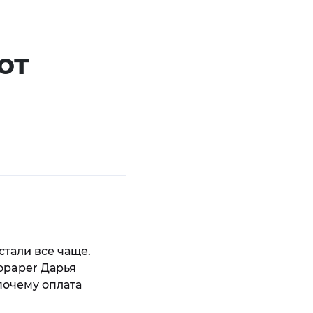
от
стали все чаще.
opaper Дарья
почему оплата