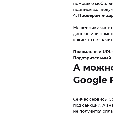
помощью мобильной
подписывал докуме
4. Проверяйте ад
Мошенники часто 
данные или номера
какие-то незначи
Правильный URL-
Подозрительный 
А можно
Google 
Сейчас сервисы Go
под санкции. А зна
не получится опла