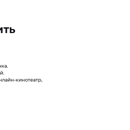
ить
нка.
й.
нлайн-кинотеатр,