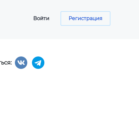
Войти
Регистрация
ься:
сы
ументов
программа
aper