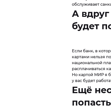
обслуживает санкц
А вдруг
будет п
Если банк, в котор
картами нельзя по
национальной пла
расплачиваться ка
Но картой МИР я б
у вас будет работа
Ещё нес
попаст