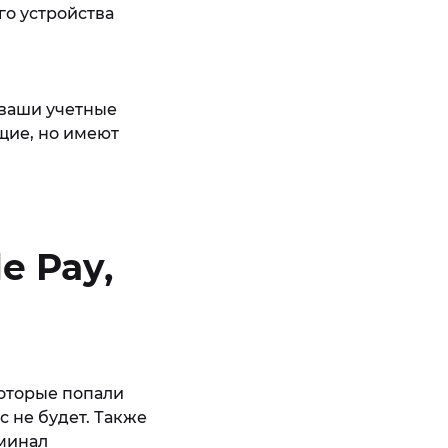
го устройства
 ваши учетные
щие, но имеют
e Pay,
которые попали
ис не будет. Также
рминал