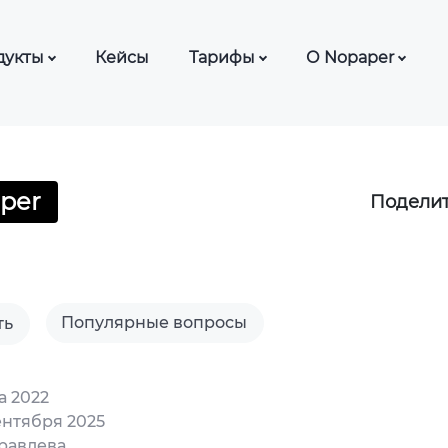
дукты
Кейсы
Тарифы
О Nopaper
ЭДО с сотрудниками
Тарифы ЭДО
База знаний
ЭДО для нерезидентов
Тарифы КЭДО
Блог
Ф
СМИ о нас
per
Поделит
ДО с контрагентами
Частые вопро
ДО для банков (Nopaper
Шаблоны док
fice)
Партнерская 
ДО с самозанятыми
Популярные вопросы
ть
Отзывы о Nop
ДО для лизинга
а 2022
ДО для автоцентров
ентября 2025
равлева